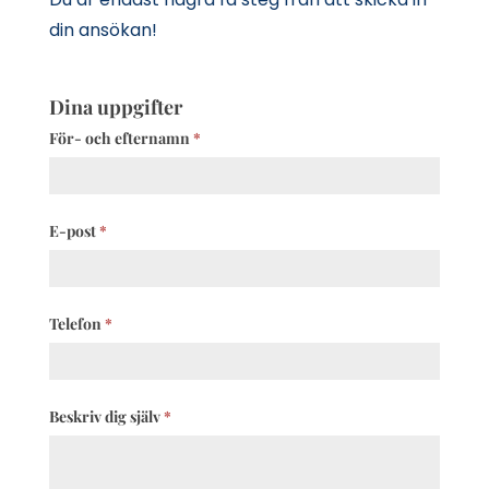
din ansökan!
Jobba
Dina uppgifter
hos
För- och efternamn
*
oss
E-post
*
Telefon
*
Beskriv dig själv
*