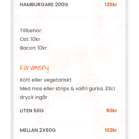
HAMBURGARE 200G
125kr
Tillbehör:
Ost: 10kr
Bacon: 10kr
Korvmeny
Kött eller vegetariskt
Med mos eller strips & valfri gurka. 33cl
dryck ingår
LITEN 60G
90kr
MELLAN 2X60G
102kr