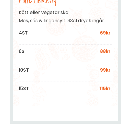
Köttbullemeny
Kött eller vegetariska
Mos, sås & lingonsylt. 33cl dryck ingår.
4ST
69kr
6ST
88kr
10ST
99kr
15ST
115kr